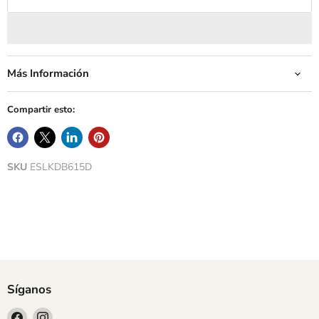
Más Información
Compartir esto:
SKU
ESLKDB615D
Síganos
Encuéntrenos
Encuéntrenos